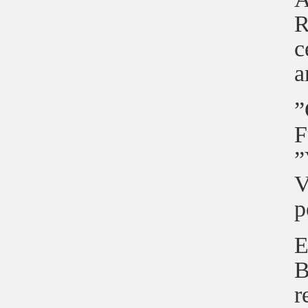
R
c
a
”
F
”
V
p
E
B
r