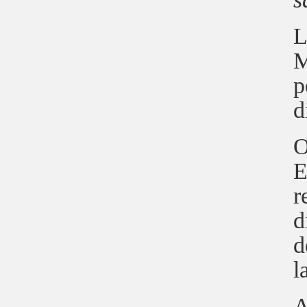
L
M
p
d
E
r
d
d
l
A