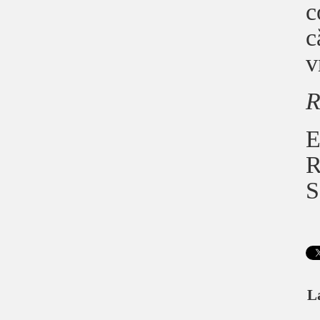
c
c
v
R
E
R
S
L