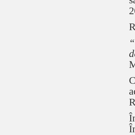
2
R
“
d
M
C
a
R
Î
Î