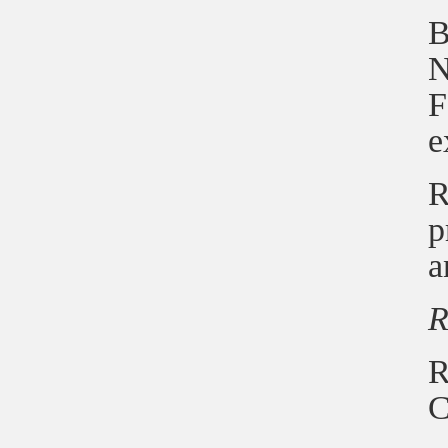
B
N
F
e
R
p
a
R
R
C