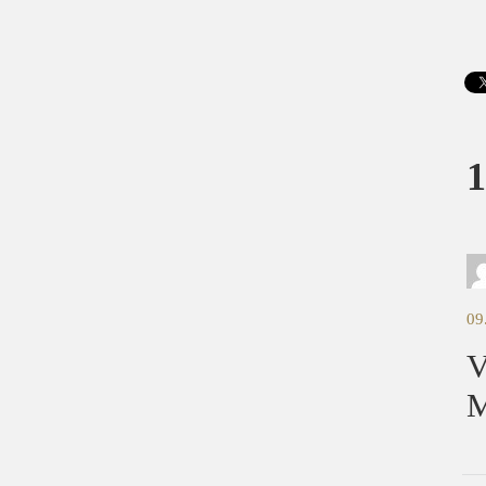
1
09
V
M