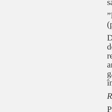
s
”
(
D
d
r
a
g
î
R
P