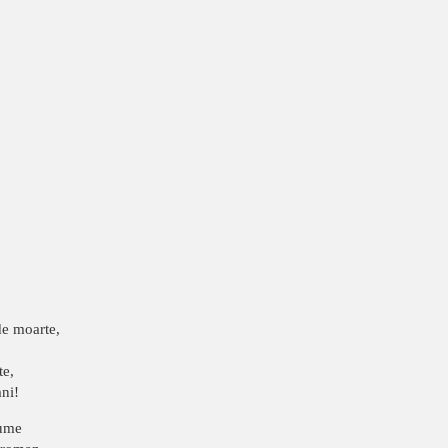
de moarte,
te,
ani!
lume