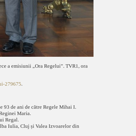
ece a emisiunii „Ora Regelui”. TVR1, ora
lui-279675
.
e 93 de ani de către Regele Mihai I.
 Reginei Maria.
ui Regal.
ba Iulia, Cluj și Valea Izvoarelor din