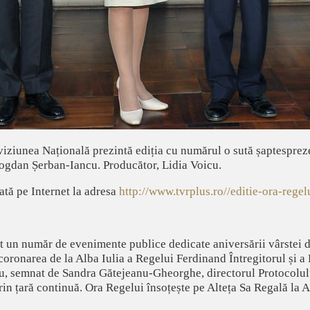
iziunea Națională prezintă ediția cu numărul o sută șaptesprez
Bogdan Șerban-Iancu. Producător, Lidia Voicu.
tă pe Internet la adresa
http://www.tvrplus.ro//editie-ora-rege
t un număr de evenimente publice dedicate aniversării vârstei d
ncoronarea de la Alba Iulia a Regelui Ferdinand Întregitorul și a
u, semnat de Sandra Gătejeanu-Gheorghe, directorul Protocolul
in țară continuă. Ora Regelui însoțește pe Alteța Sa Regală la Al