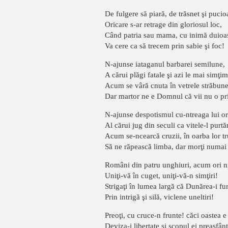
De fulgere să piară, de trăsnet şi pucio
Oricare s-ar retrage din gloriosul loc,
Când patria sau mama, cu inimă duioa
Va cere ca să trecem prin sabie şi foc!
N-ajunse iataganul barbarei semilune,
A cărui plăgi fatale şi azi le mai simţim
Acum se vâră cnuta în vetrele străbune
Dar martor ne e Domnul că vii nu o p
N-ajunse despotismul cu-ntreaga lui or
Al cărui jug din seculi ca vitele-l purtă
Acum se-ncearcă cruzii, în oarba lor tr
Să ne răpească limba, dar morţi numai
Români din patru unghiuri, acum ori n
Uniţi-vă în cuget, uniţi-vă-n simţiri!
Strigaţi în lumea largă că Dunărea-i fu
Prin intrigă şi silă, viclene uneltiri!
Preoţi, cu cruce-n frunte! căci oastea e 
Deviza-i libertate şi scopul ei preasfânt