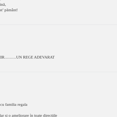
ină,
ost’ pământ!
ADMIR………UN REGE ADEVARAT
 cu familia regala
 si o ameliorare ìn toate directiile