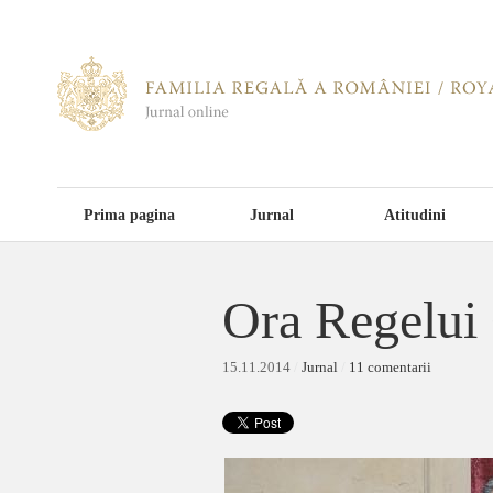
Prima pagina
Jurnal
Atitudini
Ora Regelui
15.11.2014
/
Jurnal
/
11 comentarii