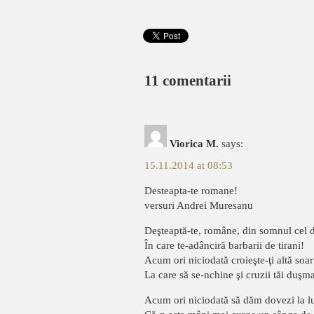
11 comentarii
Viorica M.
says:
15.11.2014 at 08:53
Desteapta-te romane!
versuri Andrei Muresanu
Deşteaptă-te, române, din somnul cel 
În care te-adânciră barbarii de tirani!
Acum ori niciodată croieşte-ţi altă soar
La care să se-nchine şi cruzii tăi duşm
Acum ori niciodată să dăm dovezi la 