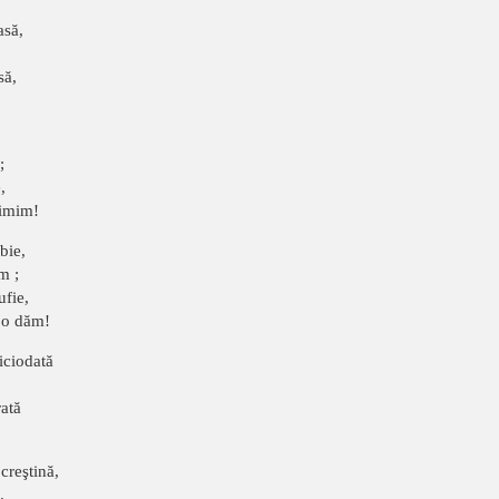
asă,
să,
;
,
rimim!
bie,
m ;
ufie,
 o dăm!
iciodată
rată
creştină,
.