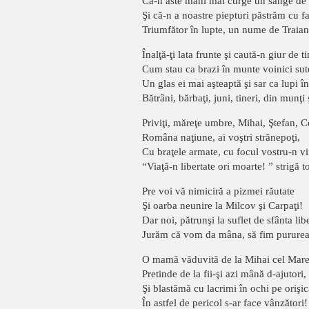
Că-n aste mâni mai curge un sânge de
Şi că-n a noastre piepturi păstrăm cu 
Triumfător în lupte, un nume de Traian
Înalţă-ţi lata frunte şi caută-n giur de ti
Cum stau ca brazi în munte voinici sut
Un glas ei mai aşteaptă şi sar ca lupi în
Bătrâni, bărbaţi, juni, tineri, din munţi
Priviţi, măreţe umbre, Mihai, Ştefan, C
Româna naţiune, ai voştri strănepoţi,
Cu braţele armate, cu focul vostru-n vi
“Viaţă-n libertate ori moarte! ” strigă to
Pre voi vă nimiciră a pizmei răutate
Şi oarba neunire la Milcov şi Carpaţi!
Dar noi, pătrunşi la suflet de sfânta libe
Jurăm că vom da mâna, să fim pururea 
O mamă văduvită de la Mihai cel Mar
Pretinde de la fii-şi azi mână d-ajutori,
Şi blastămă cu lacrimi în ochi pe orişic
În astfel de pericol s-ar face vânzători!