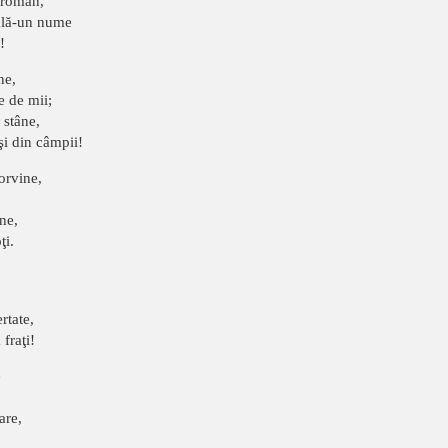
 roman,
fală-un nume
!
ne,
e de mii;
 stâne,
 şi din câmpii!
orvine,
ne,
ţi.
rtate,
fraţi!
e
are,