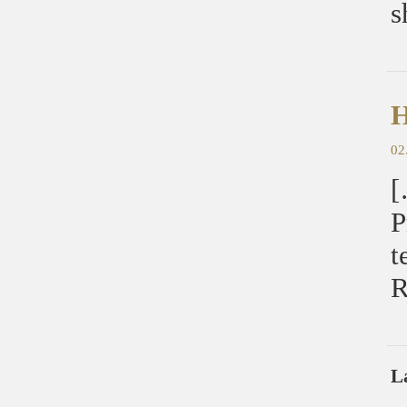
s
H
02
[
P
t
R
L