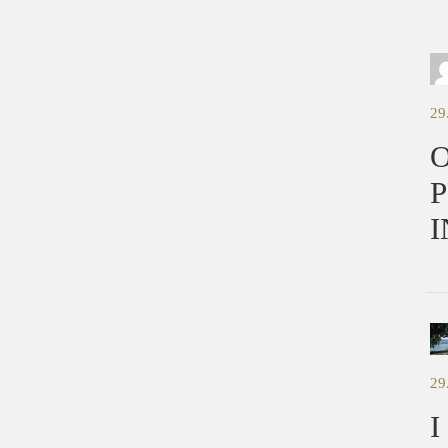
29
O
P
I
29
I