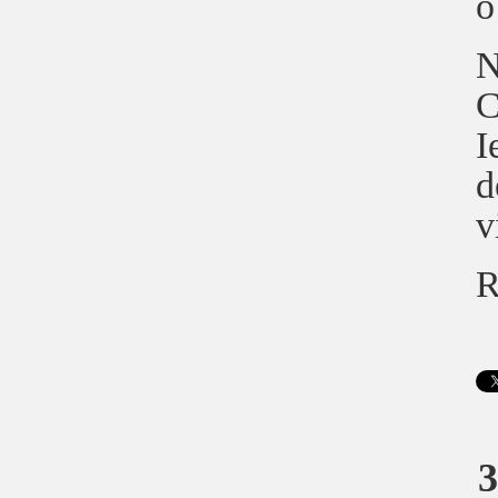
o
N
C
I
d
v
R
3