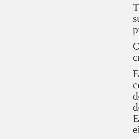
T
s
p
O
c
E
c
d
d
E
e