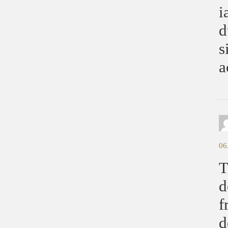
i
d
s
a
06
T
d
f
d