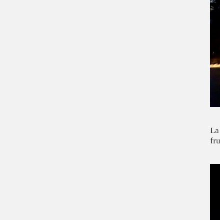
La
fr