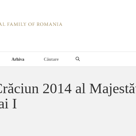
Arhiva
răciun 2014 al Majestăț
i I