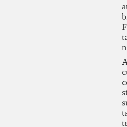
a
b
F
t
n
A
c
c
s
s
t
t