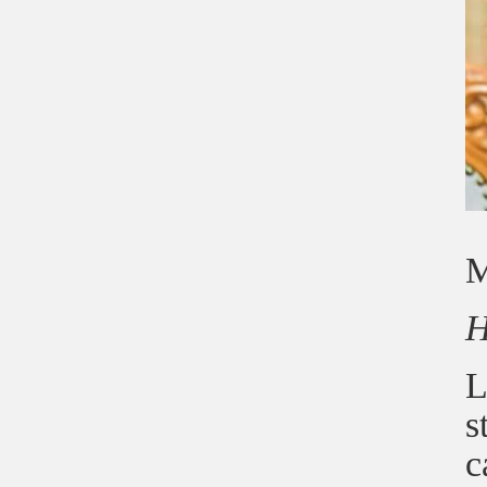
M
H
L
s
c