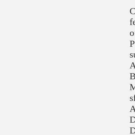
C
f
o
P
s
A
B
M
s
A
D
D