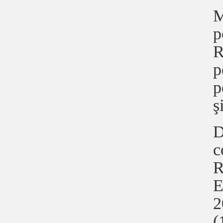
M
p
R
p
p
ş
D
c
R
E
2
(