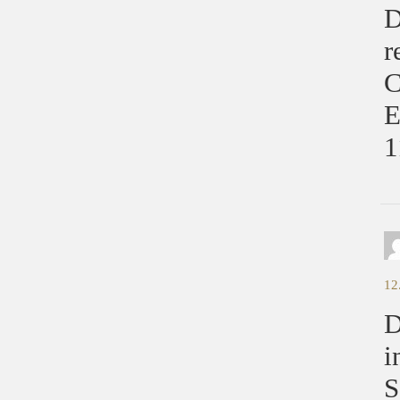
D
r
1
12
D
i
S