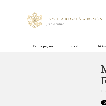
Prima pagina
Jurnal
Atitu
M
R
11.