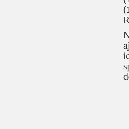
(
R
N
a
i
s
d