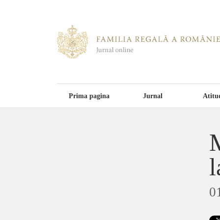
Prima pagina
Jurnal
Atitu
M
l
0