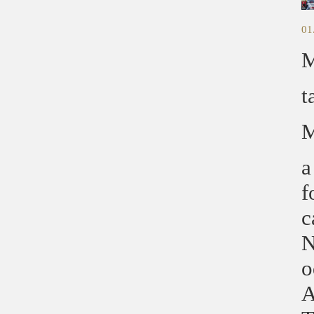
01
M
t
M
a
f
c
N
o
A