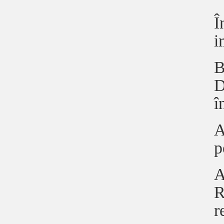
Î
i
B
D
î
A
p
A
R
r