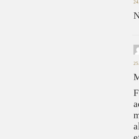
24
N
25
M
F
a
m
a
e