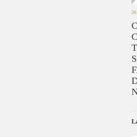
26
C
C
T
S
F
N
L