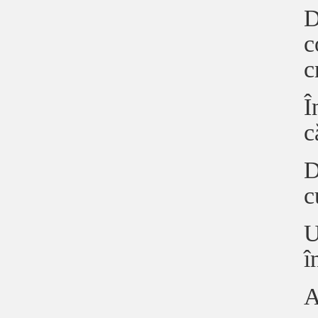
D
c
c
Î
c
D
c
U
î
A