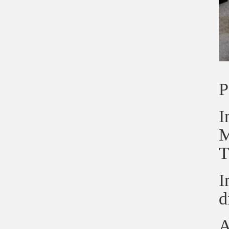
P
I
M
T
I
d
A