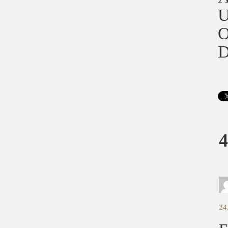
U
O
D
4
24