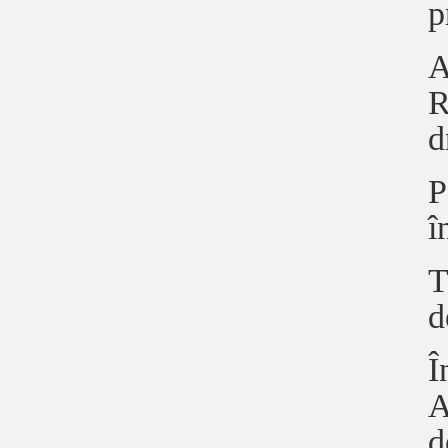
p
A
R
d
P
î
T
d
Î
A
d