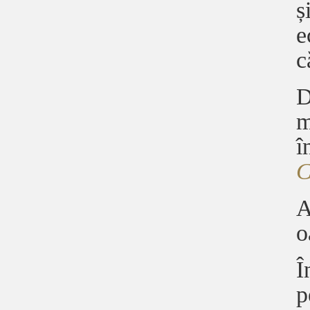
ș
e
c
D
m
î
A
o
Î
p