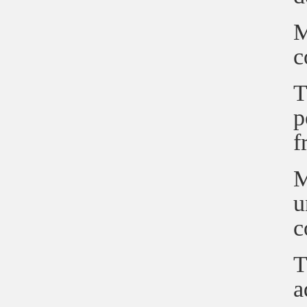
M
c
T
p
f
M
u
c
T
a