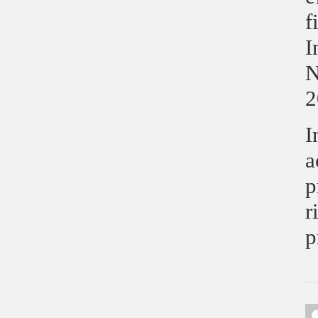
f
I
N
2
I
a
p
r
p