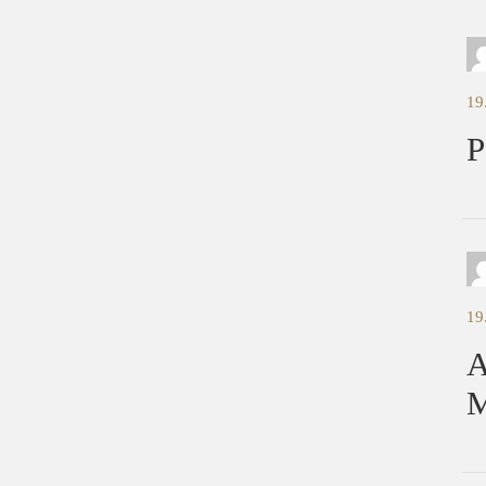
19
P
19
A
M