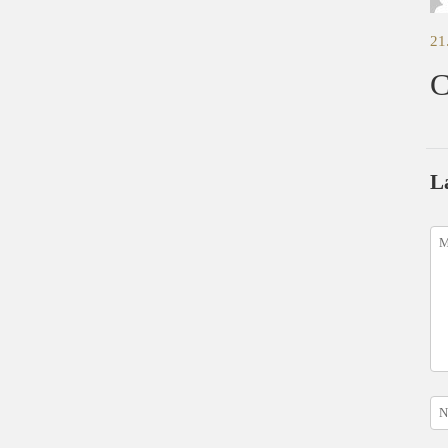
21
C
L