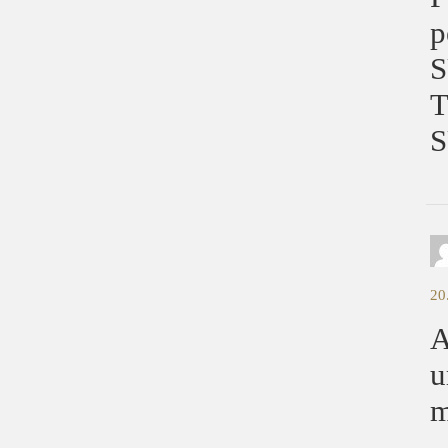
p
S
T
S
20
A
u
m