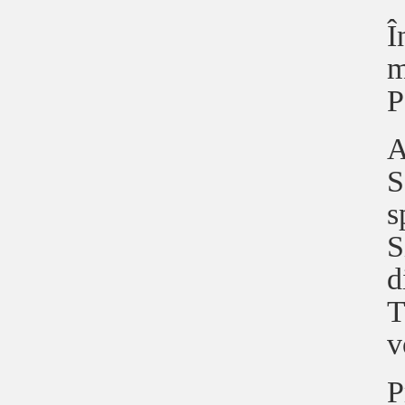
Î
m
P
A
S
s
S
d
T
v
P