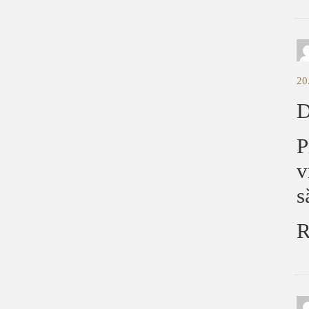
20
D
P
v
s
R