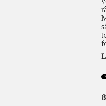
v
r
M
s
t
f
L
8