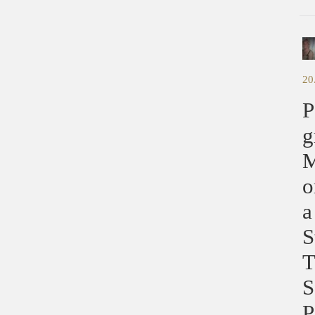
20
P
g
M
o
a
S
T
S
P