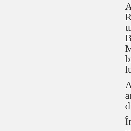
A
R
u
B
M
b
l
A
a
d
Î