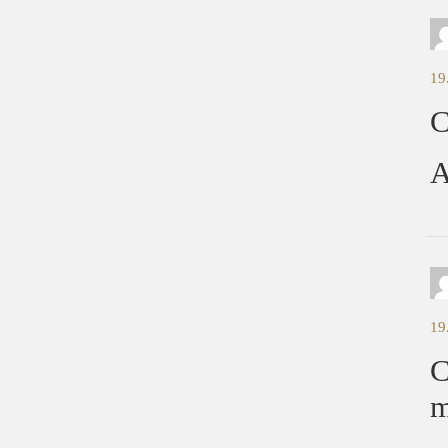
19
C
A
19
C
m