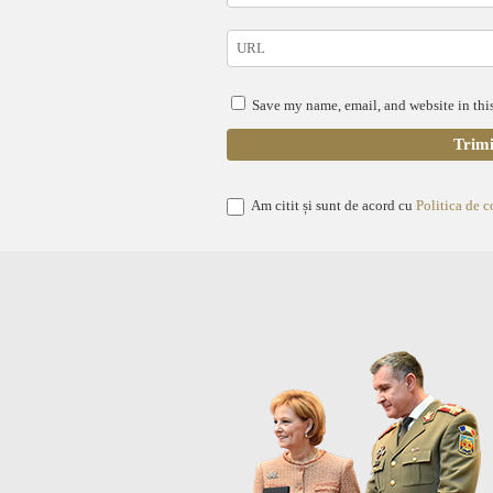
Save my name, email, and website in this
Am citit și sunt de acord cu
Politica de c