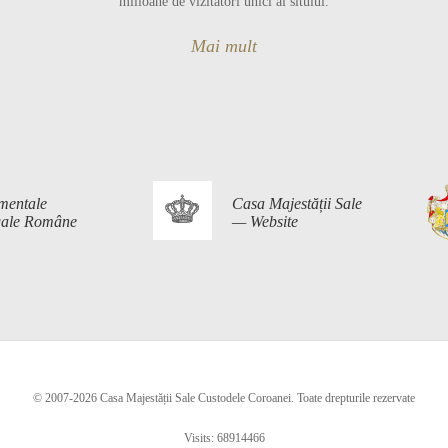
milioane de vizitatori unici ai sitului.
Mai mult
mentale
Casa Majestății Sale
egale Române
— Website
© 2007-2026 Casa Majestății Sale Custodele Coroanei. Toate drepturile rezervate
Visits: 68914466