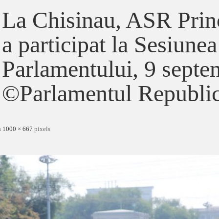
La Chisinau, ASR Prin
a participat la Sesiune
Parlamentului, 9 septe
©Parlamentul Republi
s
1000 × 667
pixels