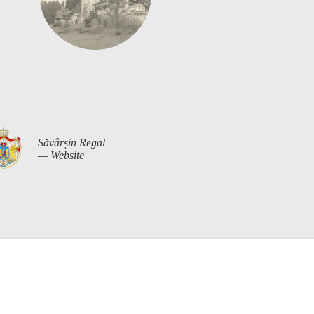
Săvârșin Regal
— Website