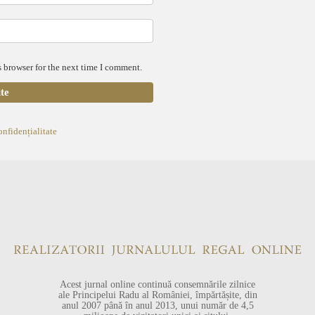
 browser for the next time I comment.
onfidențialitate
Acest jurnal online continuă consemnările zilnice
ale Principelui Radu al României, împărtășite, din
anul 2007 până în anul 2013, unui număr de 4,5