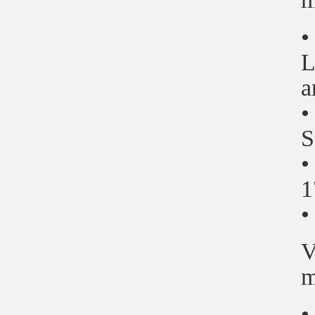
•
L
a
•
S
•
1
•
V
m
•