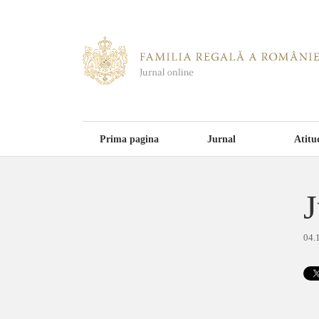
Prima pagina
Jurnal
Atitu
J
04.