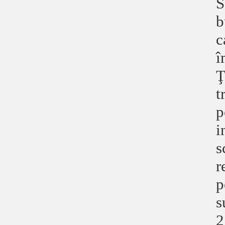
S
b
c
î
Ţ
t
p
i
s
r
p
s
2