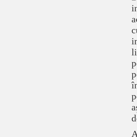
i
a
c
i
l
p
p
î
p
a
d
A