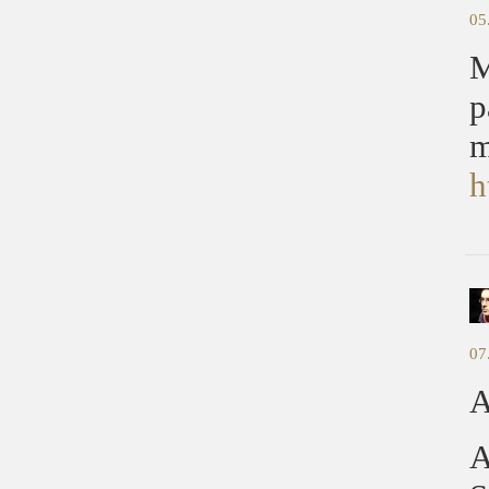
05
M
p
m
h
07
A
A