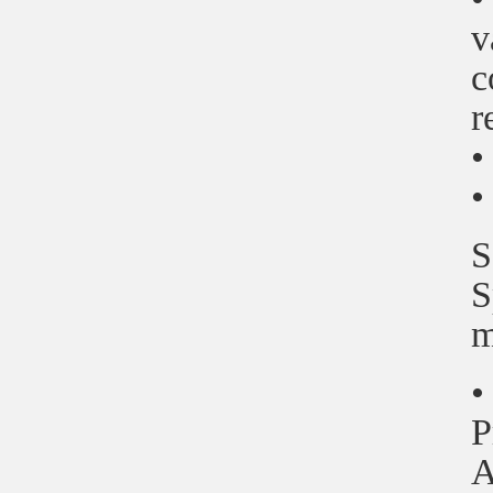
v
c
r
•
•
S
S
m
•
P
A