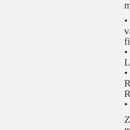
m
•
v
f
•
L
•
R
R
•
Z
m