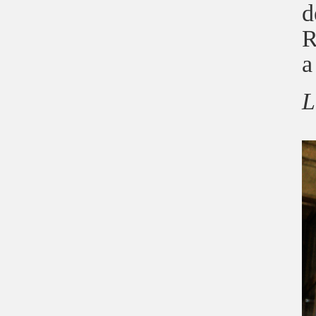
d
R
a
L