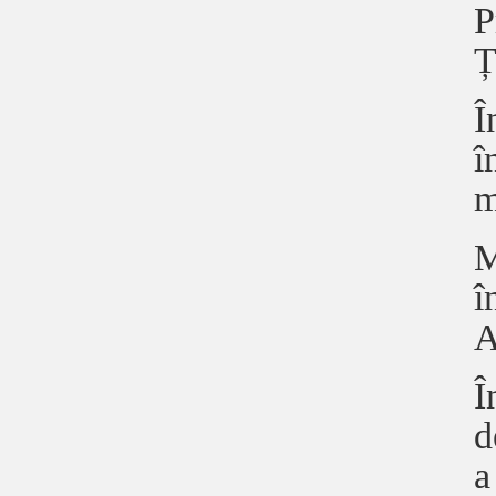
P
Ț
Î
î
m
M
î
A
Î
d
a