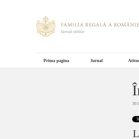
Prima pagina
Jurnal
Atitu
Î
30.
L