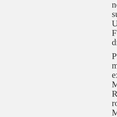
n
s
U
F
d
P
m
e
M
R
r
M