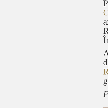
P
O
a
R
Î
A
d
R
g
F