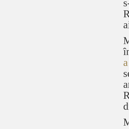
s
R
a
M
î
a
s
a
R
d
M