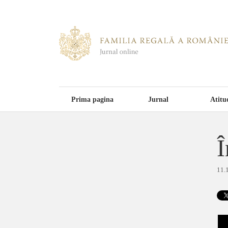
Prima pagina
Jurnal
Atitu
Î
11.