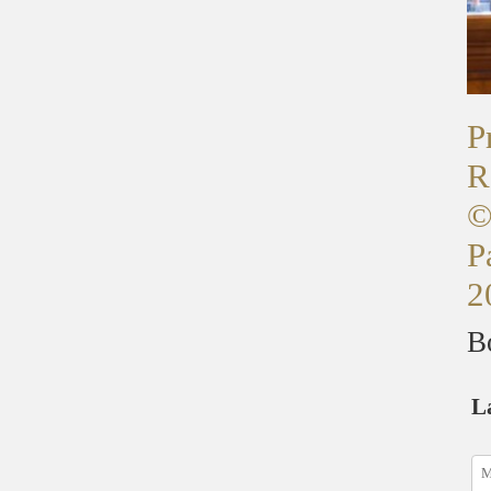
P
R
©
P
2
B
L