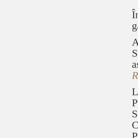
Î
g
A
S
a
L
P
S
C
P