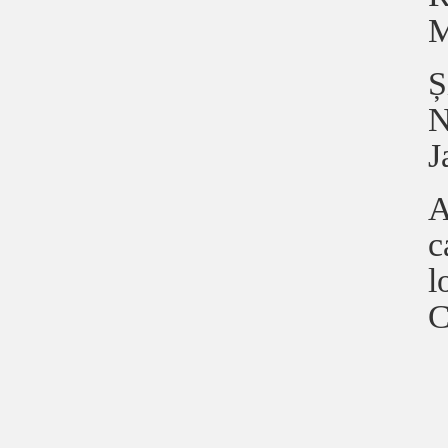
M
Ș
N
J
A
c
l
C