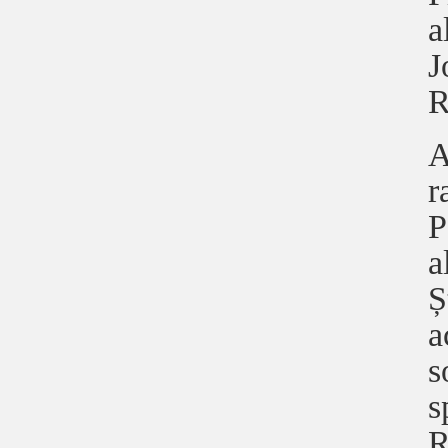
a
J
R
A
r
P
a
Ș
a
s
s
R