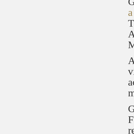
G
a
T
A
M
A
v
a
m
G
F
r