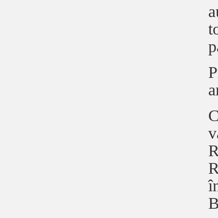
a
t
p
P
a
C
v
R
R
î
B