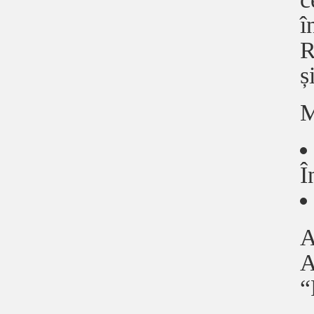
î
R
ș
M
Î
A
A
“