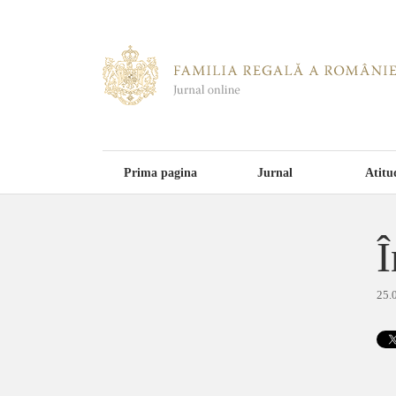
Prima pagina
Jurnal
Atitu
Î
25.