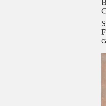
B
C
S
F
c