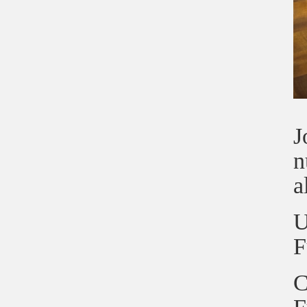
J
n
a
U
F
C