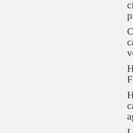
c
p
C
c
v
H
F
H
c
a
L