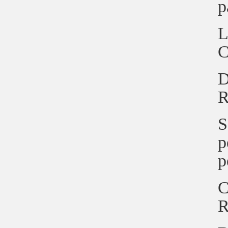
p
L
C
D
R
S
p
p
C
R