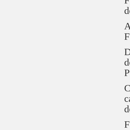
F
d
A
F
D
d
P
C
c
d
F