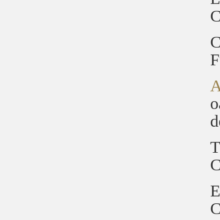
C
C
F
A
o
d
T
C
E
C