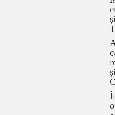
e
ș
T
A
c
r
ș
O
Î
o