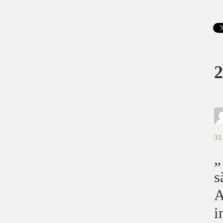
2
31
„
s
A
i