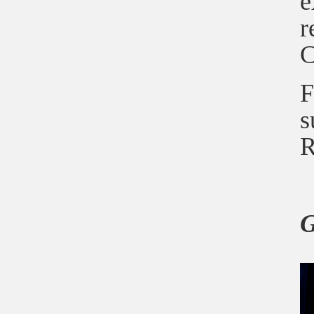
e
r
C
F
s
R
G