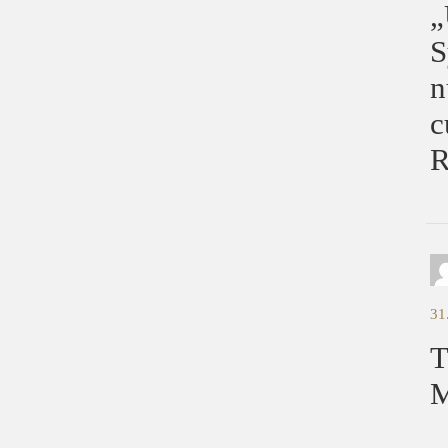
„
S
n
c
R
31
T
M