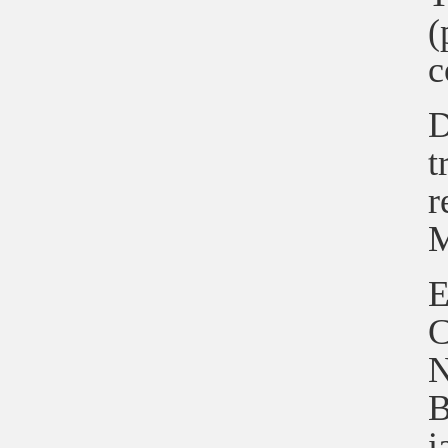
(
c
D
t
r
M
E
C
N
B
i