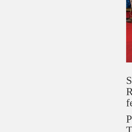
S
R
f
P
T