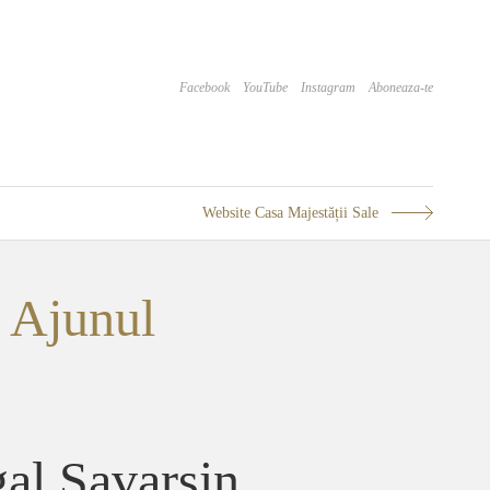
Facebook
YouTube
Instagram
Aboneaza-te
Website Casa Majestății Sale
, Ajunul
al Savarsin,