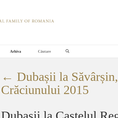
Arhiva
←
Dubașii la Săvârșin
Crăciunului 2015
Dubasii la Castelul Reg