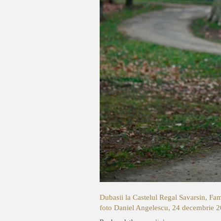
Dubasii la Castelul Regal Savarsin, Fa
foto Daniel Angelescu, 24 decembrie 