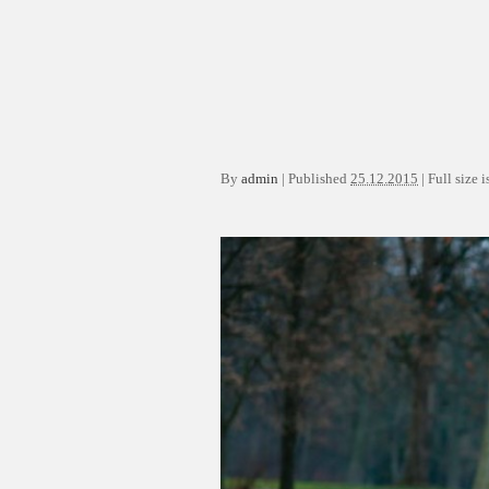
By
admin
|
Published
25.12.2015
|
Full size i