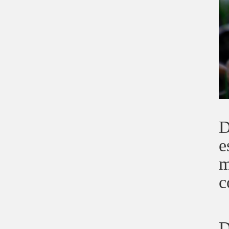
D
e
m
c
D