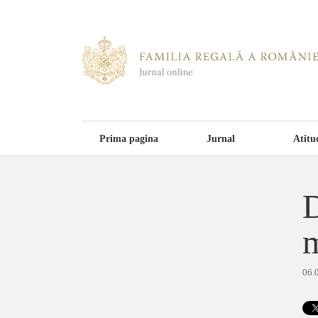
Prima pagina
Jurnal
Atitu
D
m
06.