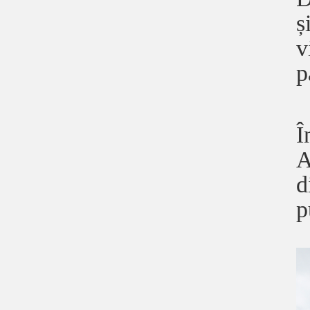
ș
v
p
Î
A
d
p