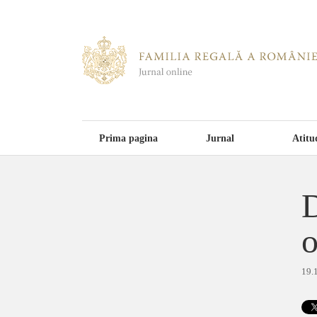
Prima pagina
Jurnal
Atitu
D
o
19.