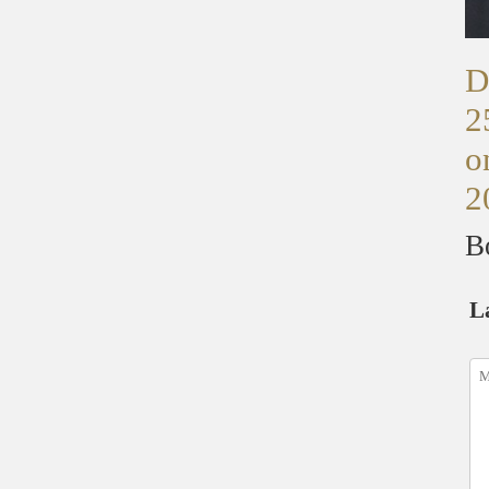
D
2
o
2
B
L