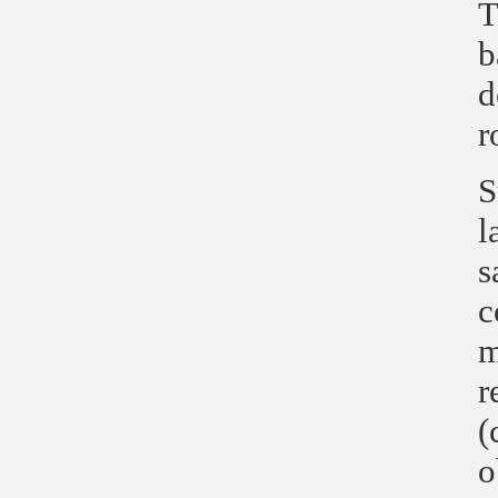
T
b
d
r
S
l
s
c
m
r
(
o