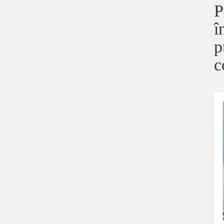
P
î
p
c