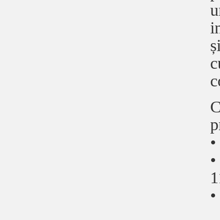
u
i
ș
c
c
C
p
•
•
1
•