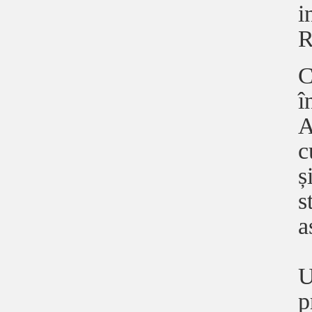
i
R
C
î
A
c
ș
s
a
U
p