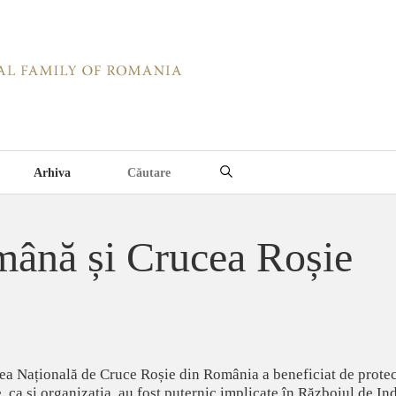
Arhiva
ână și Crucea Roșie
atea Națională de Cruce Roșie din România a beneficiat de protec
e, ca și organizația, au fost puternic implicate în Războiul de 