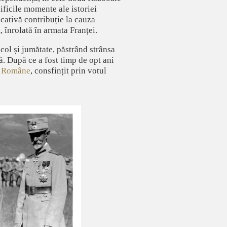
ificile momente ale istoriei
cativă contribuție la cauza
 înrolată în armata Franței.
col și jumătate, păstrând strânsa
ă. După ce a fost timp de opt ani
ii Române
, consfințit prin votul