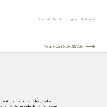
Facebook
YouTube
Instagram
Aboneaza-te
Website Casa Majestății Sale
toratul și patronajul Reginelor
Independență, în cele două Războaie