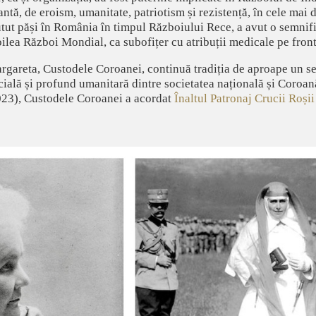
tă, de eroism, umanitate, patriotism și rezistență, în cele mai d
ut păși în România în timpul Războiului Rece, a avut o semnifi
lea Război Mondial, ca subofițer cu atribuții medicale pe front,
argareta, Custodele Coroanei, continuă tradiția de aproape un se
socială și profund umanitară dintre societatea națională și Coroan
023), Custodele Coroanei a acordat
Înaltul Patronaj Crucii Roș