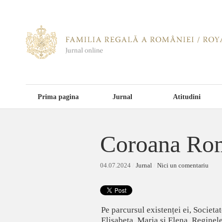
Prima pagina
Jurnal
Atitudini
Coroana Rom
04.07.2024
/
Jurnal
/
Nici un comentariu
Pe parcursul existenței ei, Societ
Elisabeta, Maria și Elena. Reginel