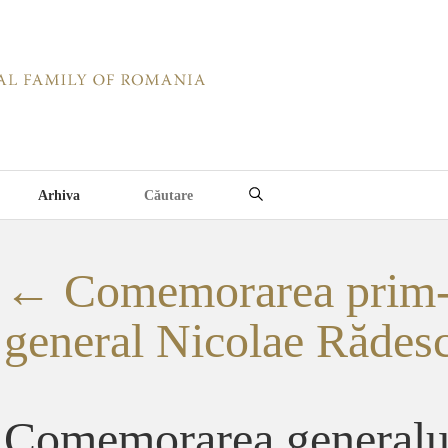
Arhiva
←
Comemorarea prim-m
general Nicolae Rădes
Comemorarea generalu