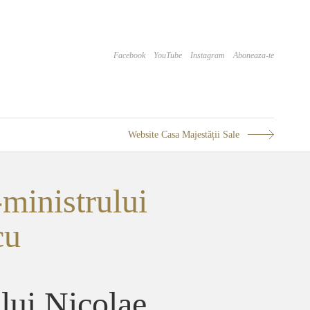
Facebook
YouTube
Instagram
Aboneaza-te
Website Casa Majestății Sale
inistrului
cu
lui Nicolae