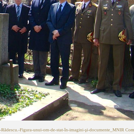
̆descu.-Figura-unui-om-de-stat-în-imagini-şi-documente_MNIR
Come