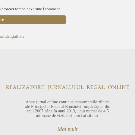
 browser for the next time I comment.
onfidențialitate
Acest jurnal online continuă consemnările zilnice
ale Principelui Radu al României, împărtășite, din
anul 2007 până în anul 2013, unui număr de 4,5
milioane de vizitatori unici ai sitului.
Mai mult