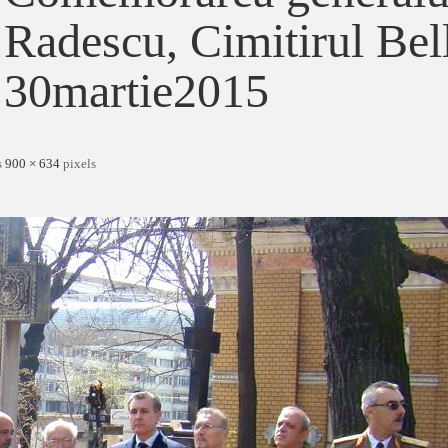
Radescu, Cimitirul Bel
30martie2015
s
900 × 634
pixels