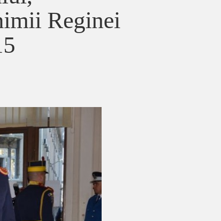
nimii Reginei
15