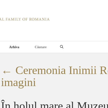
Arhiva
←
Ceremonia Inimii Re
imagini
În holul mare al Muzeu