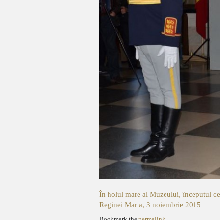
În holul mare al Muzeului, începutul c
Reginei Maria, 3 noiembrie 2015
Bookmark the
permalink
.