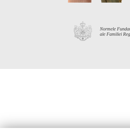
Normele Funda
ale Familiei R