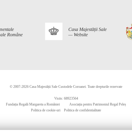
mentale
Casa Majestății Sale
egale Române
— Website
© 2007-2026 Casa Majestății Sale Custodele Coroanei. Toate drepturile rezervate
Visits: 68923564
Fundația Regală Margareta a României
Asociația pentru Patrimoniul Regal Peleș
Politica de cookie-uri
Politica de confidentialitate