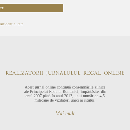
onfidențialitate
Acest jurnal online continuă consemnările zilnice
ale Principelui Radu al României, împărtășite, din
anul 2007 până în anul 2013, unui număr de 4,5
milioane de vizitatori unici ai sitului.
Mai mult