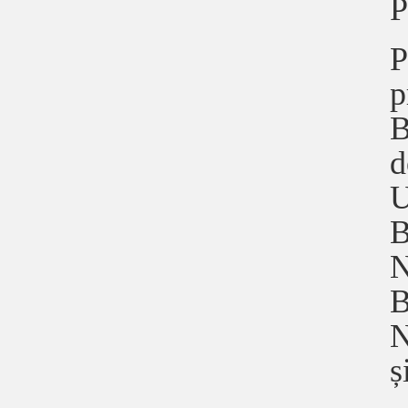
P
P
p
B
d
U
B
N
B
N
ș