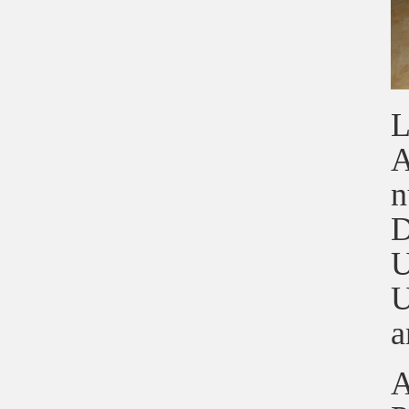
L
A
n
D
U
U
a
A