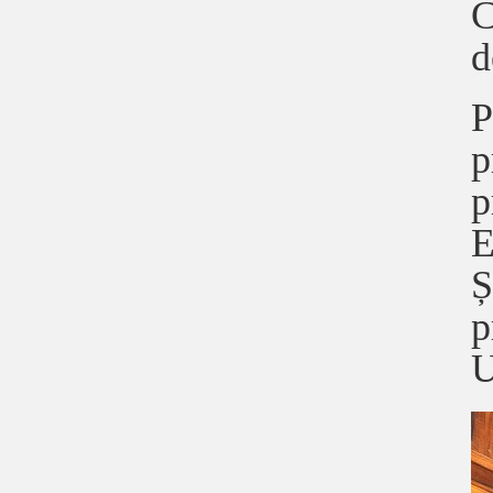
C
d
P
p
p
E
Ș
p
U