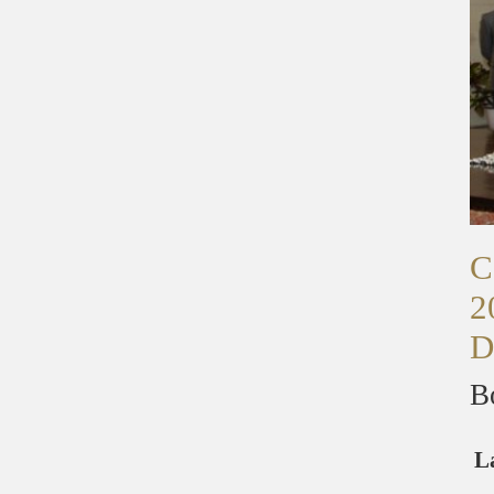
C
2
D
B
L