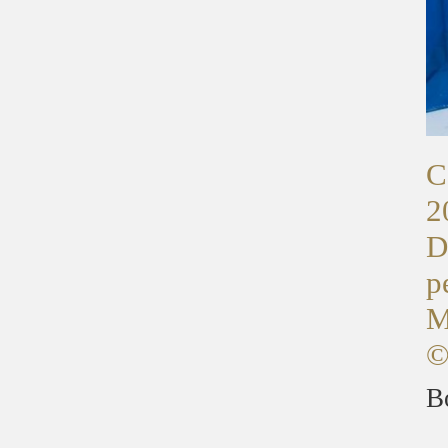
C
2
D
p
M
©
B