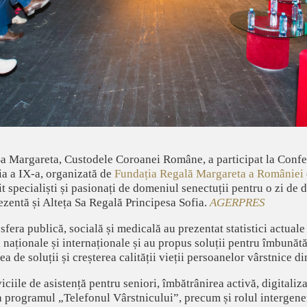
Sa Margareta, Custodele Coroanei Române, a participat la Confe
ia a IX-a, organizată de
Fundația Regală Margareta a României
 specialiști și pasionați de domeniul senectuții pentru o zi de di
ezentă și Alteța Sa Regală Principesa Sofia.
AGERPRES
sfera publică, socială și medicală au prezentat statistici actuale
naționale și internaționale și au propus soluții pentru îmbunătăț
ea de soluții și creșterea calității vieții persoanelor vârstnice 
iile de asistență pentru seniori, îmbătrânirea activă, digitalizar
in programul „Telefonul Vârstnicului”, precum și rolul intergener