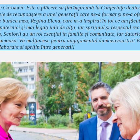
le Coroanei:
Este o plăcere sa fim împreună la Conferinţa dedica
ie de recunoaştere a unei generaţii care ne-a format şi ne-a ofe
 bunica mea, Regina Elena, care m-a inspirat în tot ce am făcut 
 puternici şi mai legaţi unii de alţii, iar sprijinul şi respectul 
s. Seniorii au un rol esenţial în familie şi comunitate, iar dator
 frumoasă. Vă mulţumesc pentru angajamentul dumneavoastră!
V
aborare şi sprijin între generaţii!