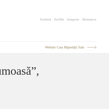
Facebook
YouTube
Instagram
Aboneaza-te
Website Casa Majestății Sale
rumoasă”,