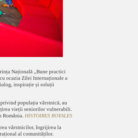
rința Națională „Bune practici
cu ocazia Zilei Internaționale a
alog, inspirație și soluții
 privind populația vârstnică, au
irea vieții seniorilor vulnerabili.
din România.
HISTOIRES ROYALES
ea vârstnicilor, îngrijirea la
ațional al comunităților.