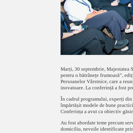
Marți, 30 septembrie, Majestatea 
pentru o bătrânețe frumoasă”, ediț
Persoanelor Vârstnice, care a reunit
inovatoare. La conferință a fost pr
În cadrul programului, experți din 
împărtășit modele de bune practici 
Conferința a avut ca obiectiv găsir
Au fost abordate teme precum servic
domiciliu, nevoile identificate pr