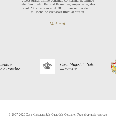
Acest jurnal online continuă consemnările zilnice
ale Principelui Radu al României, împărtășite, din
anul 2007 până în anul 2013, unui număr de 4,5
milioane de vizitatori unici ai sitului.
Mai mult
mentale
Casa Majestății Sale
egale Române
— Website
© 2007-2026 Casa Majestății Sale Custodele Coroanei. Toate drepturile rezervate