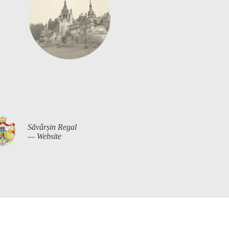
Săvârșin Regal
— Website