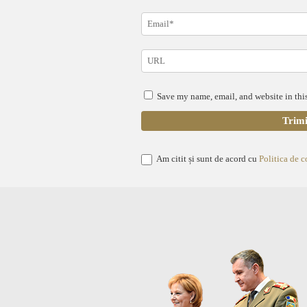
Save my name, email, and website in this
Am citit și sunt de acord cu
Politica de c