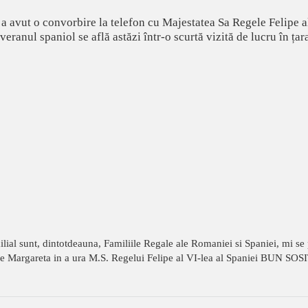
 avut o convorbire la telefon cu Majestatea Sa Regele Felipe al 
anul spaniol se află astăzi într-o scurtă vizită de lucru în țar
milial sunt, dintotdeauna, Familiile Regale ale Romaniei si Spaniei, mi se 
tre Margareta in a ura M.S. Regelui Felipe al VI-lea al Spaniei BUN SO