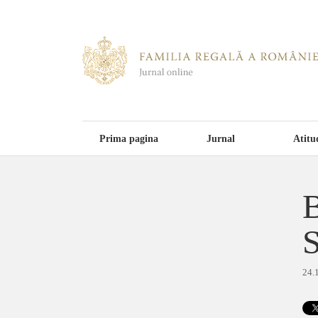
Prima pagina
Jurnal
Atitu
B
S
24.