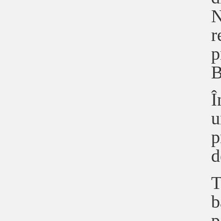
N
r
p
B
Î
u
p
d
T
b
p