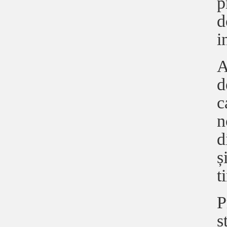
p
d
i
A
d
c
n
d
ș
t
P
ș