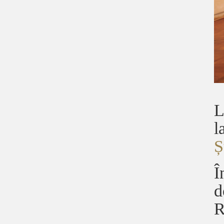
L
l
Ș
Î
d
R