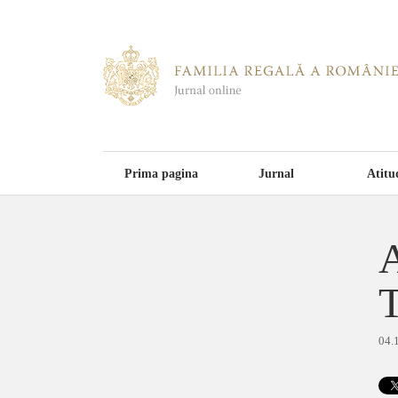
Prima pagina
Jurnal
Atitu
A
T
04.