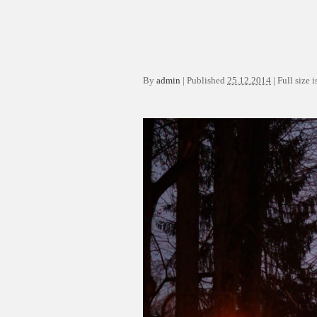
By
admin
|
Published
25.12.2014
|
Full size i