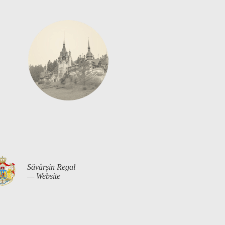
Săvârșin Regal
— Website