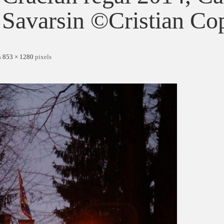
Savarsin ©Cristian Co
s
853 × 1280
pixels