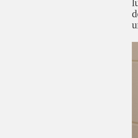
l
d
u