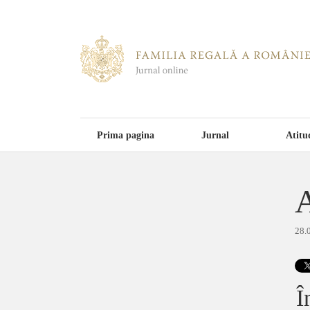
Prima pagina
Jurnal
Atitu
A
28.
Î