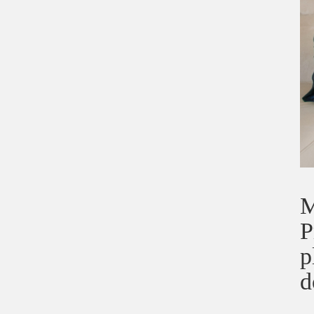
M
P
p
d