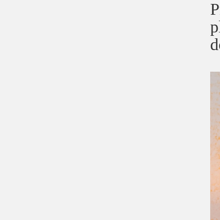
P
p
d