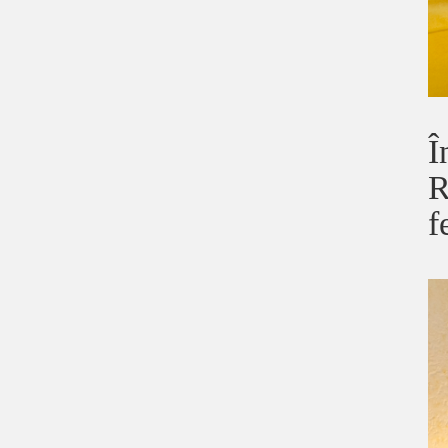
Î
R
f