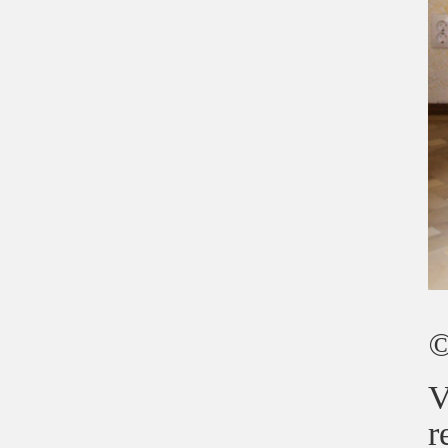
©
V
r