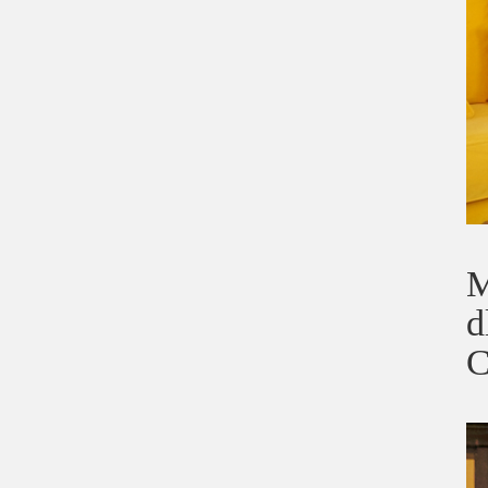
M
d
C