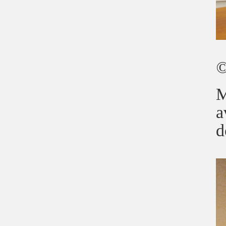
©
M
a
d