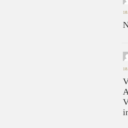
18
N
18
V
A
V
i