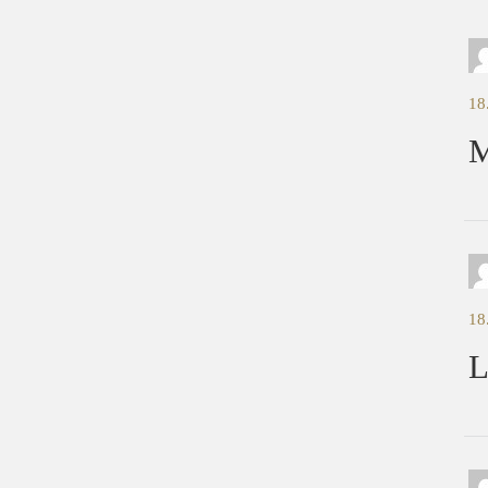
18
M
18
L