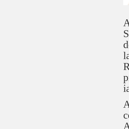
A
S
d
l
R
p
i
A
c
A