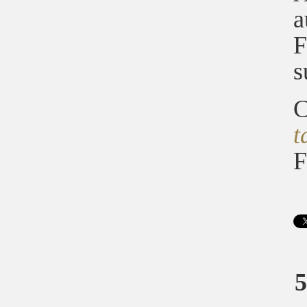
a
F
s
C
t
F
5