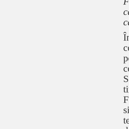
F
c
c
Î
c
p
c
S
t
F
s
t