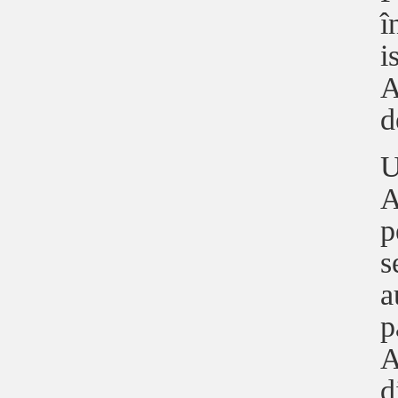
î
i
A
d
U
A
p
s
a
p
A
d