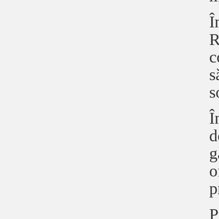
Î
R
c
s
s
Î
d
g
o
p
P