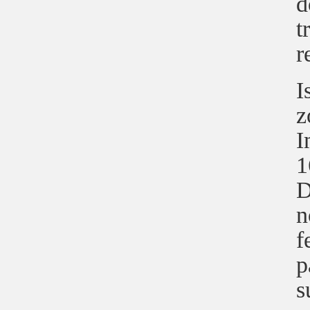
d
t
r
I
z
I
1
D
n
f
p
s