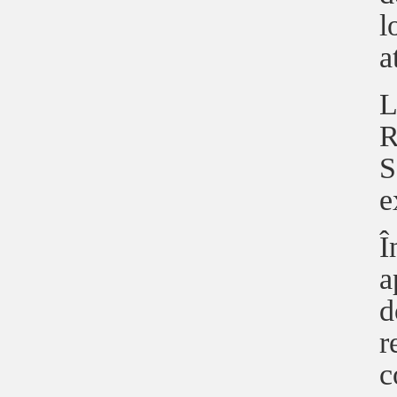
l
a
L
R
S
e
Î
a
d
r
c