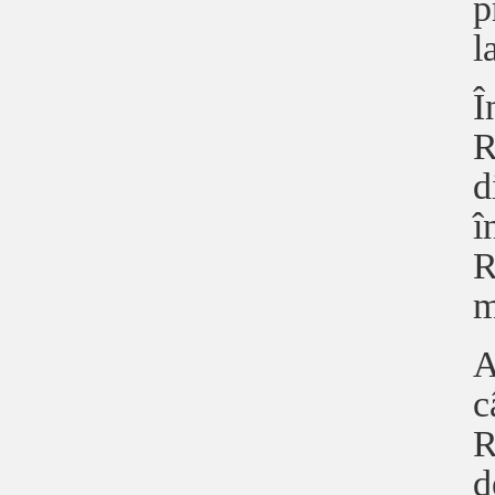
p
l
Î
R
d
î
R
m
A
c
R
d