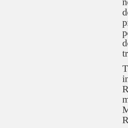
n
d
p
p
d
t
T
i
R
m
M
R