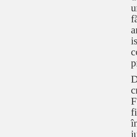
u
f
a
i
c
p
D
c
F
f
î
j