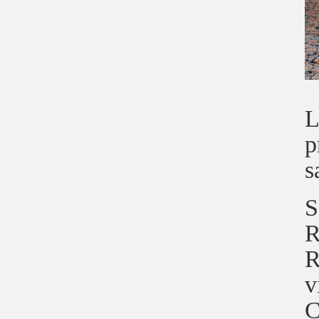
L
p
s
S
R
R
v
C