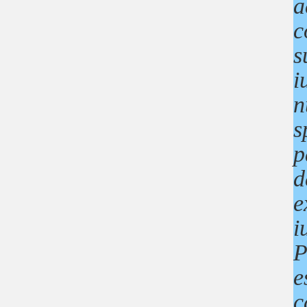
a
c
s
i
n
s
p
d
e
i
P
e
c