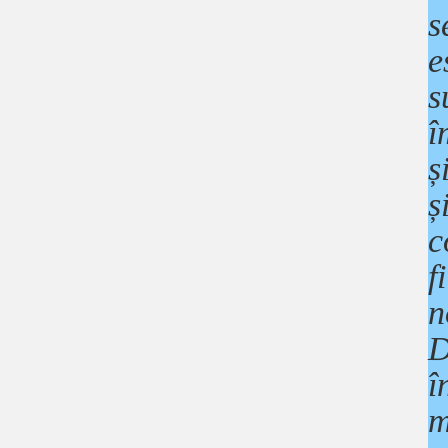
s
e
s
î
ș
ș
c
f
n
D
î
m