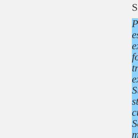
S
P
e
e
f
t
e
S
s
c
S
m