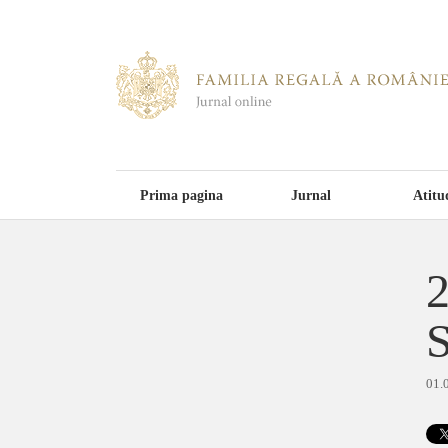
Prima pagina
Jurnal
Atitu
2
S
01.