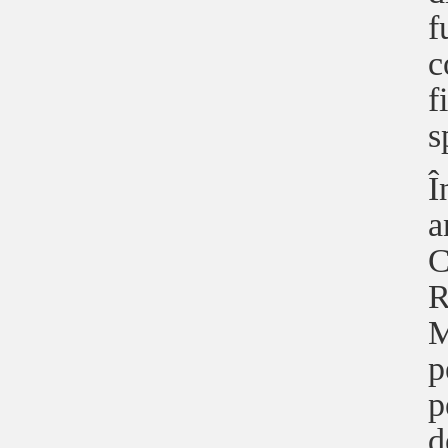
f
c
f
s
Î
a
C
R
M
p
p
d