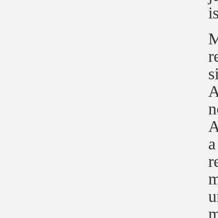
i
M
r
s
A
n
A
a
r
m
u
m