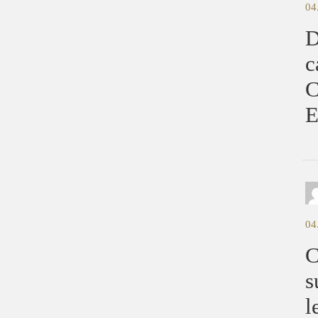
04
D
c
C
E
04
C
s
l