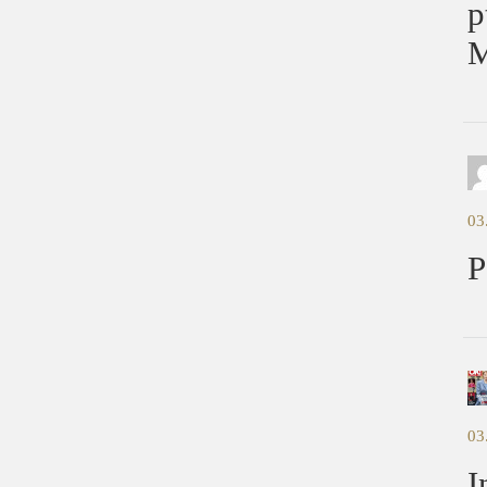
p
M
03
P
03
I