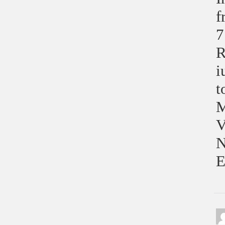
f
7
R
i
t
M
V
N
E