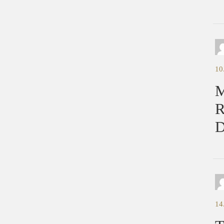
10
M
R
D
14