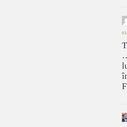
03
T
…
l
î
F