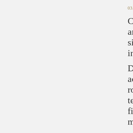
03
C
a
s
i
D
a
r
t
f
m