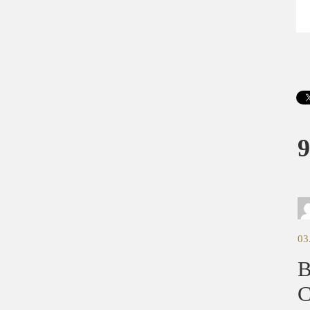
9
03
B
C