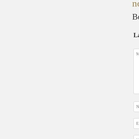
n
B
L