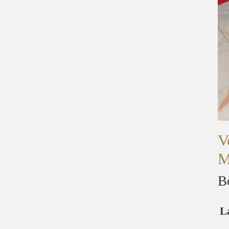
V
M
B
L