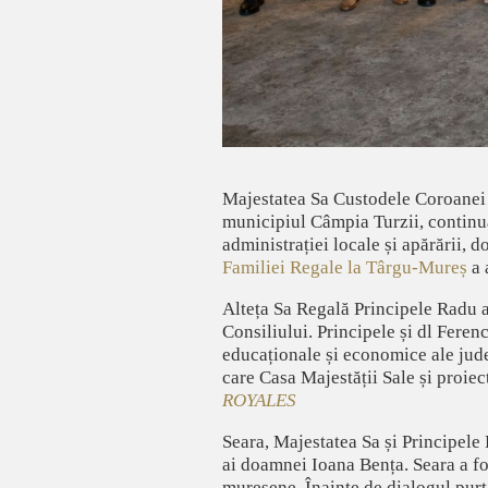
Majestatea Sa Custodele Coroanei ș
municipiul Câmpia Turzii, continuâ
administrației locale și apărării
Familiei Regale la Târgu-Mureș
a 
Alteța Sa Regală Principele Radu a
Consiliului. Principele și dl Feren
educaționale și economice ale jude
care Casa Majestății Sale și proiec
ROYALES
Seara, Majestatea Sa și Principele
ai doamnei Ioana Bența. Seara a fos
mureșene. Înainte de dialogul purta