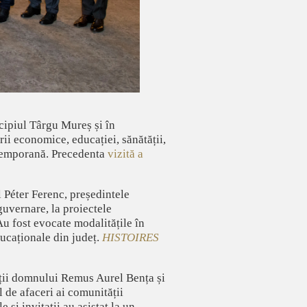
cipiul Târgu Mureș și în
ii economice, educației, sănătății,
ntemporană. Precedenta
vizită a
l Péter Ferenc, președintele
 guvernare, la proiectele
u fost evocate modalitățile în
ducaționale din județ.
HISTOIRES
eții domnului Remus Aurel Bența și
l de afaceri ai comunității
și invitații au asistat la un