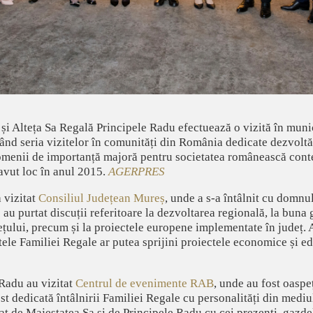
i Alteța Sa Regală Principele Radu efectuează o vizită în muni
nd seria vizitelor în comunități din România dedicate dezvoltăr
, domenii de importanță majoră pentru societatea românească co
avut loc în anul 2015.
AGERPRES
 vizitat
Consiliul Județean Mureș
, unde a s-a întâlnit cu domnu
c au purtat discuții referitoare la dezvoltarea regională, la buna
țului, precum și la proiectele europene implementate în județ. A
tele Familiei Regale ar putea sprijini proiectele economice și e
 Radu au vizitat
Centrul de evenimente RAB
, unde au fost oasp
t dedicată întâlnirii Familiei Regale cu personalități din mediu
t de Majestatea Sa și de Principele Radu cu cei prezenți, gazdele 