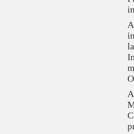
i
A
i
l
I
m
O
A
M
C
p