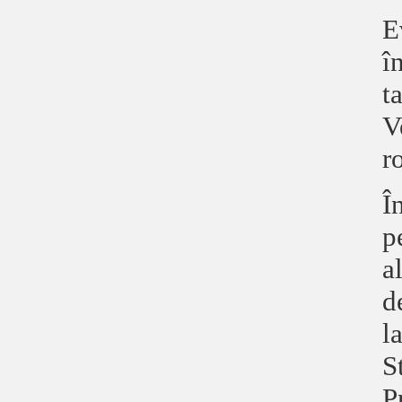
E
î
t
V
r
Î
p
a
d
l
S
P