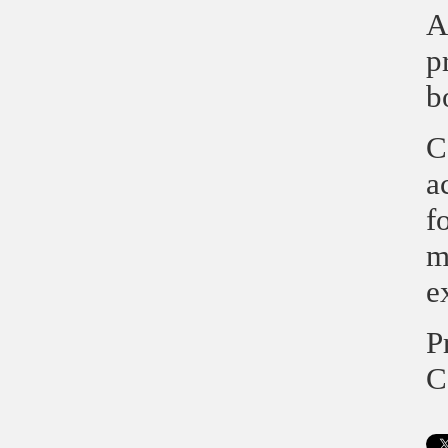
A
p
b
C
a
f
m
e
P
C