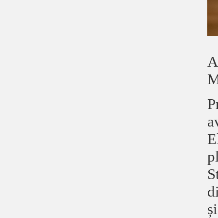
A
M
P
a
E
p
S
d
ș