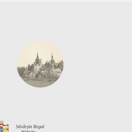
Săvârșin Regal
— Website