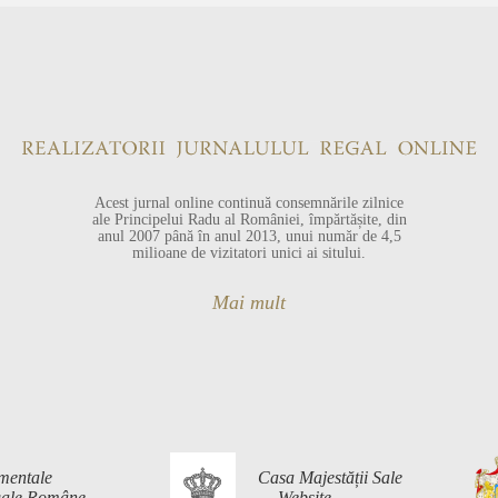
Acest jurnal online continuă consemnările zilnice
ale Principelui Radu al României, împărtășite, din
anul 2007 până în anul 2013, unui număr de 4,5
milioane de vizitatori unici ai sitului.
Mai mult
mentale
Casa Majestății Sale
egale Române
— Website