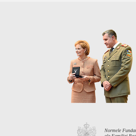
Normele Funda
ale Familiei R