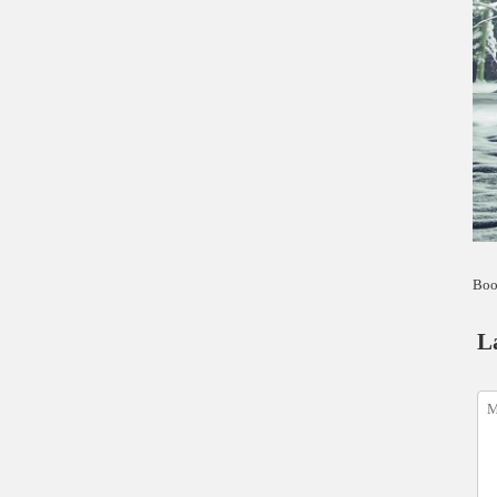
Boo
L